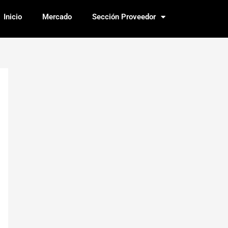
Inicio
Mercado
Sección Proveedor