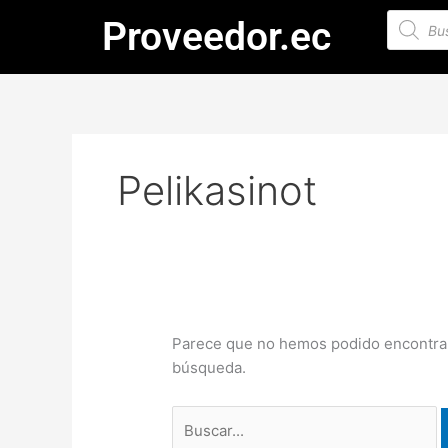
Ir
Buscar
Búsque
Proveedor.ec
de
al
por:
product
contenido
Pelikasinot
Parece que no hemos podido encontrar
búsqueda.