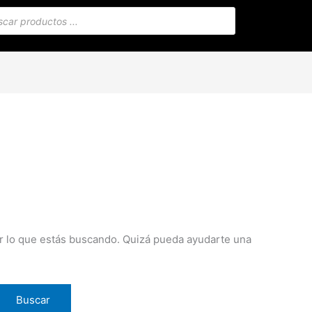
da
os
 lo que estás buscando. Quizá pueda ayudarte una