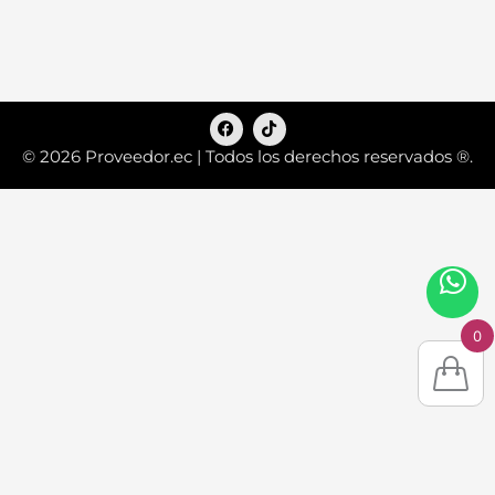
F
T
a
i
c
k
© 2026 Proveedor.ec | Todos los derechos reservados ®.
e
t
b
o
o
k
o
k
0