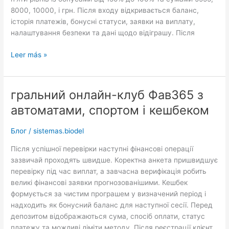
до
8000, 10000, і грн. Після входу відкривається баланс,
300
історія платежів, бонусні статуси, заявки на виплату,
000
налаштування безпеки та дані щодо відіграшу. Після
грн
Leer más »
гральний онлайн-клуб Фав365 з
гральний
онлайн-
автоматами, спортом і кешбеком
клуб
Фав365
Блог
/
sistemas.biodel
з
автоматами,
Після успішної перевірки наступні фінансові операції
спортом
зазвичай проходять швидше. Коректна анкета пришвидшує
і
перевірку під час виплат, а завчасна верифікація робить
кешбеком
великі фінансові заявки прогнозованішими. Кешбек
формується за чистим програшем у визначений період і
надходить як бонусний баланс для наступної сесії. Перед
депозитом відображаються сума, спосіб оплати, статус
платежу та можливі ліміти методу. Після реєстрації клієнт