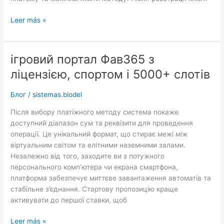
Leer más »
ігровий портал Фав365 з
ігровий
портал
ліцензією, спортом і 5000+ слотів
Фав365
з
Блог
/
sistemas.biodel
ліцензією,
спортом
Після вибору платіжного методу система покаже
і
доступний діапазон сум та реквізити для проведення
5000+
операції. Це унікальний формат, що стирає межі між
слотів
віртуальним світом та елітними наземними залами.
Незалежно від того, заходите ви з потужного
персонального комп’ютера чи екрана смартфона,
платформа забезпечує миттєве завантаження автоматів та
стабільне з’єднання. Стартову пропозицію краще
активувати до першої ставки, щоб
Leer más »