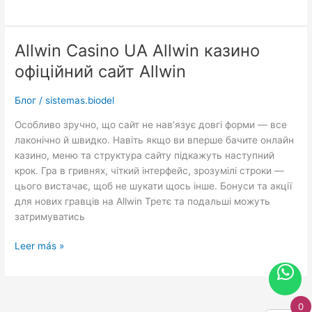
Allwin Casino UA Allwin казино
Allwin
Casino
офіційний сайт Allwin
UA
Allwin
Блог
/
sistemas.biodel
казино
офіційний
Особливо зручно, що сайт не нав’язує довгі форми — все
сайт
лаконічно й швидко. Навіть якщо ви вперше бачите онлайн
Allwin
казино, меню та структура сайту підкажуть наступний
крок. Гра в гривнях, чіткий інтерфейс, зрозумілі строки —
цього вистачає, щоб не шукати щось інше. Бонуси та акції
для нових гравців на Allwin Третє та подальші можуть
затримуватись
Leer más »
0